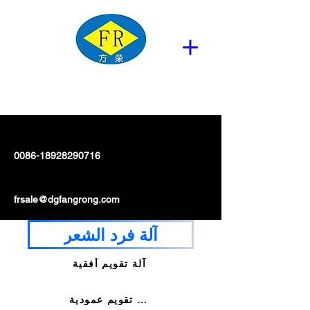
0086-18928290716
frsale@dgfangrong.com
آلة فرد الشعر
آلة تقويم أفقية
آلة تقويم عمودية