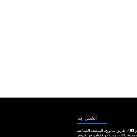
اتصل بنا
العنوان:رقم 163، طريق شاتونج، المنطقة الصناعية
، مدينة دالانج، مدينة دونغقوان، قوانغدونغ،