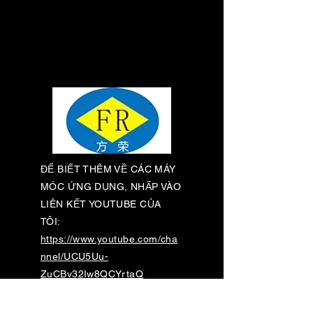
ĐỂ BIẾT THÊM VỀ CÁC MÁY
MÓC ỨNG DỤNG, NHẤP VÀO
LIÊN KẾT YOUTUBE CỦA
TÔI:
https://www.youtube.com/cha
nnel/UCU5Uu-
ZuCBv32Iw8QCYrtaQ
CÁC SẢN PHẨM