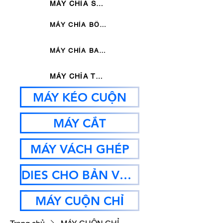
MÁY CHỈA SÁU KHUÔN THỦY LỰC
MÁY CHỈA BỐN KHUÔN THỦY LỰC
MÁY CHỈA BA KHUÔN THỦY LỰC
MÁY CHỈA THANH
MÁY KÉO CUỘN
MÁY CẮT
MÁY VÁCH GHÉP
DIES CHO BẢN VẼ MC
MÁY CUỘN CHỈ