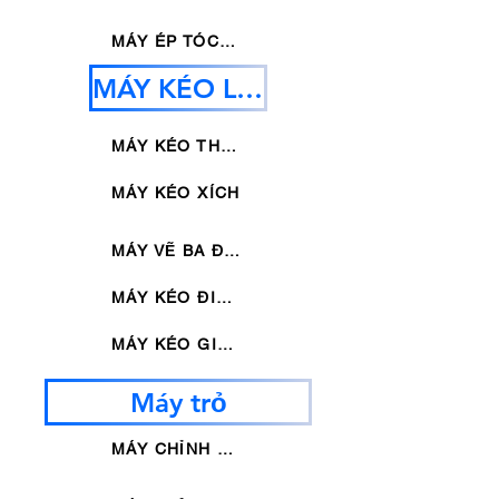
MÁY ÉP TÓC KHÔNG ĐỀU
MÁY KÉO LẠNH
MÁY KÉO THỦY LỰC
MÁY KÉO XÍCH
MÁY VẼ BA ĐƯỜNG
MÁY KÉO ĐIỂM
MÁY KÉO GIẢM MỞ RỘNG
Máy trỏ
MÁY CHỈNH BÓNG LOẠI