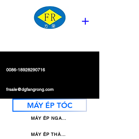
0086-18928290716
frsale@dgfangrong.com
MÁY ÉP TÓC
MÁY ÉP NGANG
MÁY ÉP THẲNG DỌC