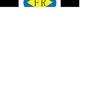
ĐỂ BIẾT THÊM VỀ CÁC MÁY
MÓC ỨNG DỤNG, NHẤP VÀO
LIÊN KẾT YOUTUBE CỦA
TÔI:
https://www.youtube.com/cha
nnel/UCU5Uu-
ZuCBv32Iw8QCYrtaQ
CÁC SẢN PHẨM
MÁY ÉP TÓC
MÁY KÉO LẠNH
MÁY KÉO CUỘN
MÁY CHỈA