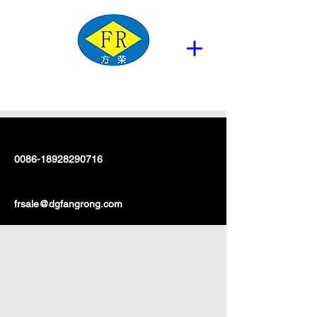
0086-18928290716
frsale@dgfangrong.com