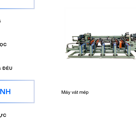
G
DỌC
G ĐỀU
ẠNH
Máy vát mép
LỰC