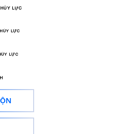
THỦY LỰC
THỦY LỰC
HỦY LỰC
NH
UỘN