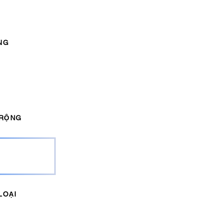
NG
M
 RỘNG
LOẠI