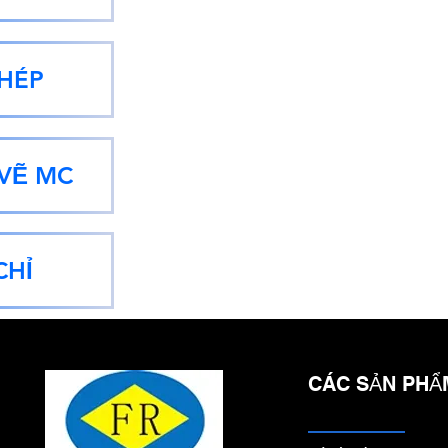
HÉP
 VẼ MC
CHỈ
CÁC SẢN PHẨ