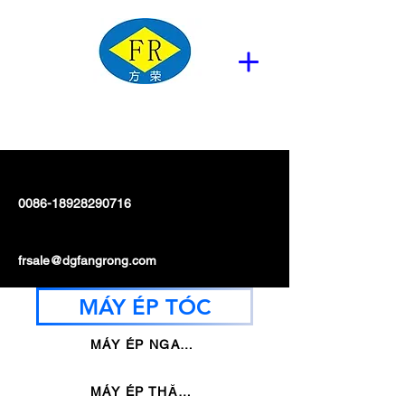
0086-18928290716
frsale@dgfangrong.com
MÁY ÉP TÓC
MÁY ÉP NGANG
MÁY ÉP THẲNG DỌC