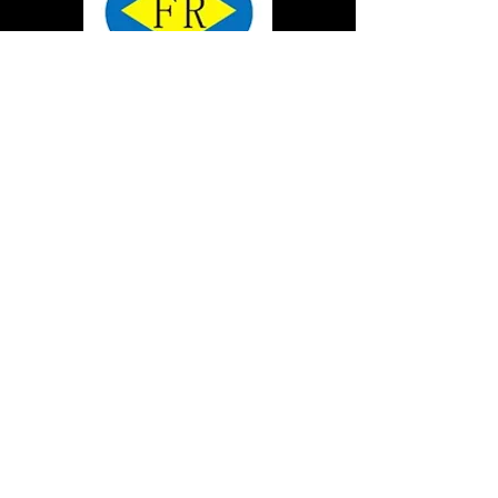
ĐỂ BIẾT THÊM VỀ CÁC MÁY
MÓC ỨNG DỤNG, NHẤP VÀO
LIÊN KẾT YOUTUBE CỦA
TÔI:
https://www.youtube.com/cha
nnel/UCU5Uu-
ZuCBv32Iw8QCYrtaQ
CÁC SẢN PHẨM
MÁY ÉP TÓC
MÁY KÉO LẠNH
MÁY KÉO CUỘN
MÁY CHỈA