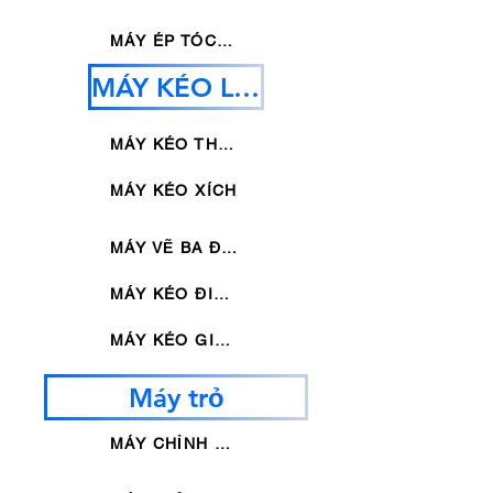
MÁY ÉP TÓC KHÔNG ĐỀU
MÁY KÉO LẠNH
MÁY KÉO THỦY LỰC
MÁY KÉO XÍCH
MÁY VẼ BA ĐƯỜNG
MÁY KÉO ĐIỂM
MÁY KÉO GIẢM MỞ RỘNG
Máy trỏ
MÁY CHỈNH BÓNG LOẠI