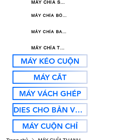
MÁY CHỈA SÁU KHUÔN THỦY LỰC
MÁY CHỈA BỐN KHUÔN THỦY LỰC
MÁY CHỈA BA KHUÔN THỦY LỰC
MÁY CHỈA THANH
MÁY KÉO CUỘN
MÁY CẮT
MÁY VÁCH GHÉP
DIES CHO BẢN VẼ MC
MÁY CUỘN CHỈ