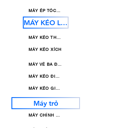
MÁY ÉP TÓC KHÔNG ĐỀU
MÁY KÉO LẠNH
MÁY KÉO THỦY LỰC
MÁY KÉO XÍCH
MÁY VẼ BA ĐƯỜNG
MÁY KÉO ĐIỂM
MÁY KÉO GIẢM MỞ RỘNG
Máy trỏ
MÁY CHỈNH BÓNG LOẠI