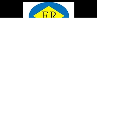
ĐỂ BIẾT THÊM VỀ CÁC MÁY
MÓC ỨNG DỤNG, NHẤP VÀO
LIÊN KẾT YOUTUBE CỦA
TÔI:
https://www.youtube.com/cha
nnel/UCU5Uu-
ZuCBv32Iw8QCYrtaQ
CÁC SẢN PHẨM
MÁY ÉP TÓC
MÁY KÉO LẠNH
MÁY KÉO CUỘN