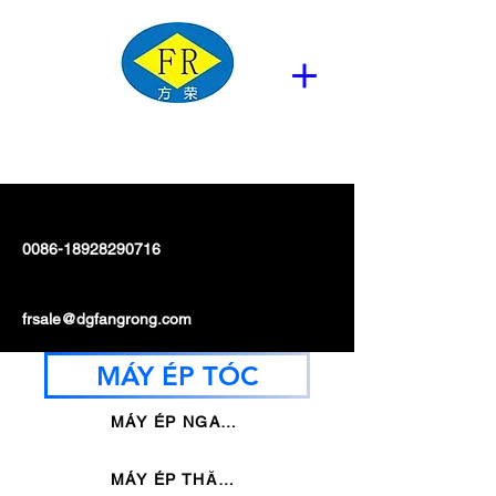
0086-18928290716
frsale@dgfangrong.com
MÁY ÉP TÓC
MÁY ÉP NGANG
MÁY ÉP THẲNG DỌC