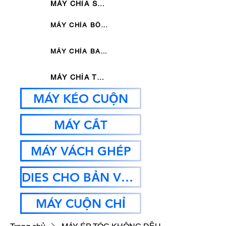
MÁY CHỈA SÁU KHUÔN THỦY LỰC
MÁY CHỈA BỐN KHUÔN THỦY LỰC
MÁY CHỈA BA KHUÔN THỦY LỰC
MÁY CHỈA THANH
MÁY KÉO CUỘN
MÁY CẮT
MÁY VÁCH GHÉP
DIES CHO BẢN VẼ MC
MÁY CUỘN CHỈ