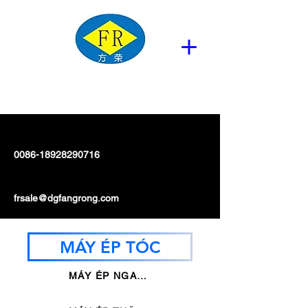
0086-18928290716
frsale@dgfangrong.com
MÁY ÉP TÓC
MÁY ÉP NGANG