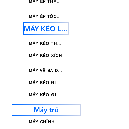
MÁY ÉP THẲNG DỌC
MÁY ÉP TÓC KHÔNG ĐỀU
MÁY KÉO LẠNH
MÁY KÉO THỦY LỰC
MÁY KÉO XÍCH
MÁY VẼ BA ĐƯỜNG
MÁY KÉO ĐIỂM
MÁY KÉO GIẢM MỞ RỘNG
Máy trỏ
MÁY CHỈNH BÓNG LOẠI