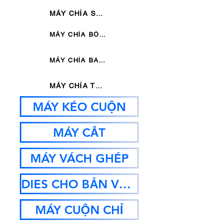
MÁY CHỈA SÁU KHUÔN THỦY LỰC
MÁY CHỈA BỐN KHUÔN THỦY LỰC
MÁY CHỈA BA KHUÔN THỦY LỰC
MÁY CHỈA THANH
MÁY KÉO CUỘN
MÁY CẮT
MÁY VÁCH GHÉP
DIES CHO BẢN VẼ MC
MÁY CUỘN CHỈ