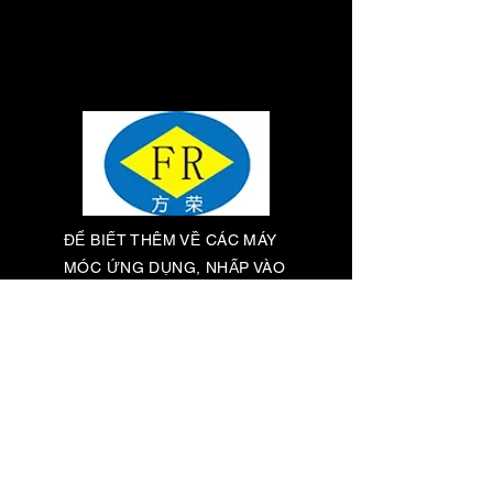
ĐỂ BIẾT THÊM VỀ CÁC MÁY
MÓC ỨNG DỤNG, NHẤP VÀO
LIÊN KẾT YOUTUBE CỦA
TÔI:
https://www.youtube.com/cha
nnel/UCU5Uu-
ZuCBv32Iw8QCYrtaQ
CÁC SẢN PHẨM