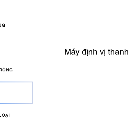
NG
M
Máy định vị thanh
 RỘNG
LOẠI