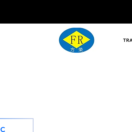
TR
ÓC