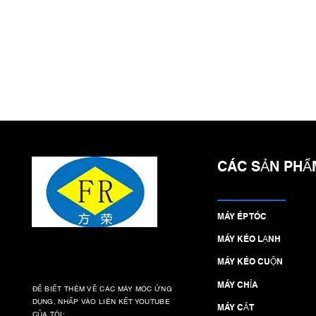
CÁC SẢN PHẨ
MÁY ÉP TÓC
MÁY KÉO LẠNH
MÁY KÉO CUỘN
MÁY CHỈA
ĐỂ BIẾT THÊM VỀ CÁC MÁY MÓC ỨNG
DỤNG, NHẤP VÀO LIÊN KẾT YOUTUBE
MÁY CẮT
CỦA TÔI: